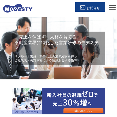
お問合せ
「売上を伸ばす」人材を育てる
不動産業界に特化した営業研修のモデステ
ィ
リクルート出身・30年以上の業界経験を持つ
当社代表・長野卓将による情熱ある研修指導