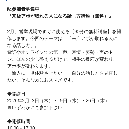
座（無料）』2/12・19・26（いずれか） 16：00～
2026.02.10
🙋
参加者募集中
『来店アポが取れる人になる話し方講座（無料）』
17：30
2月、営業現場ですぐに使える【90分の無料講座】を開
催します。今回のテーマは 「来店アポが取れる人に
なる話し方」。
電話やオンラインでの第一声、表情・姿勢・声のトー
ン。ほんの少し整えるだけで、相手の反応が変わり、
アポ率が変わります。
「新人に一度体験させたい」「自分の話し方を見直し
たい」そんな方におススメです。
◆開講日
2026年2月12日（木）・19日（木）・26日（木）
※いずれかにご参加下さい
◆開催時間
16:00～17:30