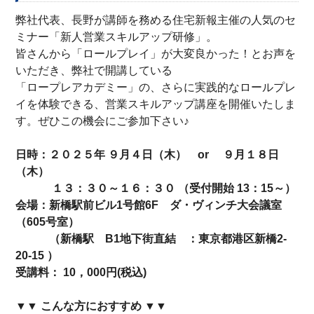
を 9/4(木)・9/18(木)に開催します！ぜひご参加くださ
2025.08.21
弊社代表、長野が講師を務める住宅新報主催の人気のセ
ミナー「新人営業スキルアップ研修」。
い♪
皆さんから「ロールプレイ」が大変良かった！とお声を
いただき、弊社で開講している
「ロープレアカデミー」の、さらに実践的なロールプレ
イを体験できる、営業スキルアップ講座を開催いたしま
す。ぜひこの機会にご参加下さい♪
日時：２０２５年 ９月４日（木） or ９月１８日
（木）
１３：３０～１６：３０ （受付開始 13：15～）
会場：新橋駅前ビル1号館6F ダ・ヴィンチ大会議室
（605号室）
（新橋駅 B1地下街直結 ：東京都港区新橋2-
20-15 ）
受講料： 10，000円(税込)
▼▼ こんな方におすすめ ▼▼