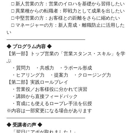
□ 新人営業の方：営業のイロハを基礎から習得したい
□ 異業種からの転職者：即戦力として成果を出したい
□ 中堅営業の方：お客様との距離をさらに縮めたい
□ マネージャーの方：新人育成・離職防止に活用した
い
————————————————–
◆ プログラム内容 ◆
【第一部】トップ営業の「営業スタンス・スキル」を学
ぶ
・質問力 ・共感力 ・ラポール形成
・ヒアリング力 ・提案力 ・クロージング力
【第二部】実践ロールプレイ
・営業役／お客様役に分かれて演習
・講師から直接フィードバック
・育成にも使えるロープレ手法を伝授
※内容は一部変更になる場合があります
————————————————–
◆ 受講者の声 ◆
「翌日にアポが取れました！」